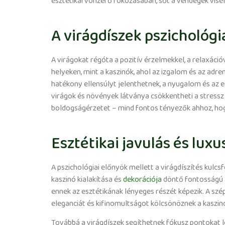
esztétikai vonzerő fokozásában, sőt a vendégek vise
A virágdíszek pszichológi
A virágokat régóta a pozitív érzelmekkel, a relaxáci
helyeken, mint a kaszinók, ahol az izgalom és az adre
hatékony ellensúlyt jelenthetnek, a nyugalom és az 
virágok és növények látványa csökkentheti a stressz s
boldogságérzetet – mind fontos tényezők ahhoz, hog
Esztétikai javulás és lux
A pszichológiai előnyök mellett a virágdíszítés kulc
kaszinó kialakítása és
dekorációja
döntő fontosságú a
ennek az esztétikának lényeges részét képezik. A szép
eleganciát és kifinomultságot kölcsönöznek a kaszin
Továbbá a virágdíszek segíthetnek fókusz pontokat l