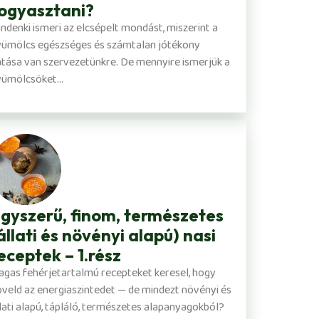
ogyasztani?
ndenki ismeri az elcsépelt mondást, miszerint a
yümölcs egészséges és számtalan jótékony
tása van szervezetünkre. De mennyire ismerjük a
ümölcsöket...
gyszerű, finom, természetes
állati és növényi alapú) nasi
eceptek – 1.rész
gas fehérjetartalmú recepteket keresel, hogy
veld az energiaszintedet — de mindezt növényi és
lati alapú, tápláló, természetes alapanyagokból?