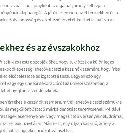
biban vizuális horgonyként szolgálhat, amely felhívja a
ényének alaphangját. A játékteremben, az éttermekben és a
sek a folytonosság és a kohézió érzetét kelthetik, javítva az
ekhez és az évszakokhoz
rissítik és testre szabják őket, hogy tükrözzék a különleges
azkodóképesség lehetővé teszi a kaszinók számára, hogy friss
ket elkötelezetté és izgatottá teszi. Legyen szó egy
ől vagy egy ünnepi dekorációról az ünnepi szezonban, a
lehet nyújtani a vendégeknek.
en értékes a kaszinók számára, mivel lehetővé teszi számukra,
l, és megkülönböztető márkaidentitást teremtsenek. Például
írességek eseményeinek vagy magas tétű versenyeknek, drámai,
mát és exkluzivitását. Másrészt, egy olyan kaszinó, amely a
ogottabb virágdekorációkat választhat.