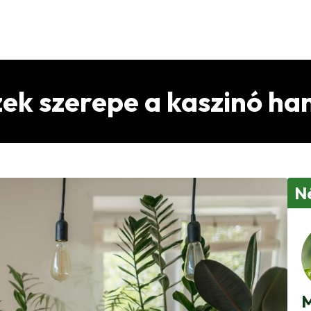
zek szerepe a kaszinó h
N
M