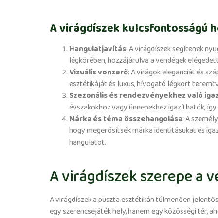
A virágdíszek kulcsfontosságú h
Hangulatjavítás
: A virágdíszek segítenek ny
légkörében, hozzájárulva a vendégek elégedet
Vizuális vonzerő
: A virágok eleganciát és sz
esztétikáját és luxus, hívogató légkört teremtv
Szezonális és rendezvényekhez való igaz
évszakokhoz vagy ünnepekhez igazíthatók, így 
Márka és téma összehangolása
: A személy
hogy megerősítsék márka identitásukat és iga
hangulatot.
A virágdíszek szerepe a
A virágdíszek a puszta esztétikán túlmenően jelentő
egy szerencsejáték hely, hanem egy közösségi tér, a