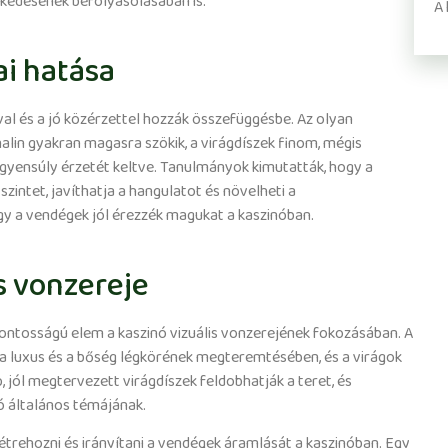
lkedésének befolyásolásában is.
A 
ai hatása
óval és a jó közérzettel hozzák összefüggésbe. Az olyan
nalin gyakran magasra szökik, a virágdíszek finom, mégis
egyensúly érzetét keltve. Tanulmányok kimutatták, hogy a
zintet, javíthatja a hangulatot és növelheti a
y a vendégek jól érezzék magukat a kaszinóban.
us vonzereje
sfontosságú elem a kaszinó vizuális vonzerejének fokozásában. A
 luxus és a bőség légkörének megteremtésében, és a virágok
, jól megtervezett virágdíszek feldobhatják a teret, és
ó általános témájának.
étrehozni és irányítani a vendégek áramlását a kaszinóban. Egy