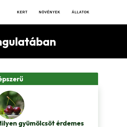
KERT
NÖVÉNYEK
ÁLLATOK
angulatában
épszerű
ilyen gyümölcsöt érdemes