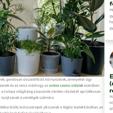
f
Mi
g
ha
gy
E
yek; gondosan összeállított környezetek, amelyeket úgy
(
ézzenek és ez nincs máshogy az
online casino oldalak
esetében
r
 a tompa világításig a kaszinók minden részletét aprólékosan
Ma
t nyújtsanak a vendégek számára.
nö
dekorációk; kulcsszerepet játszanak a légkör kialakításában, az
ál