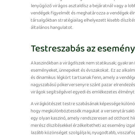
lenyűgöző virágos asztaldísz a bejáratnál vagy a lob
vendégek figyelmét és meghatározza a vendégek élm
társalgókban stratégiailag elhelyezett kisebb díszíté
általános hangulatot.
Testreszabás az esemény
A kaszinókban a virágdíszek nem statikusak; gyakran f
eseményeket, ünnepeket és évszakokat. Ez az alkalm
és dinamikus légkört tartsanak fenn, amely a vendége
nagyszabású pókerversenyre szánt pazar elrendezésr
virágok segítségével egyedi és emlékezetes élményt 
A virágkötészet testre szabásának képessége különös
hogy megkülönböztessék magukat a versenytársaktó
egy olyan kaszinó, amely rendszeresen ad otthont h
merész díszítésekkel érzékeltetheti az esemény izgal
lazább közönséget szolgálja ki, nyugodtabb, visszaf