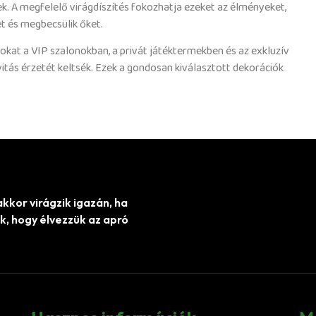
. A megfelelő virágdíszítés fokozhatja ezeket az élményeket,
et és megbecsülik őket.
okat a VIP szalonokban, a privát játéktermekben és az exkluzív
vitás érzetét keltsék. Ezek a gondosan kiválasztott dekorációk
akkor virágzik igazán, ha
nk, hogy élvezzük az apró