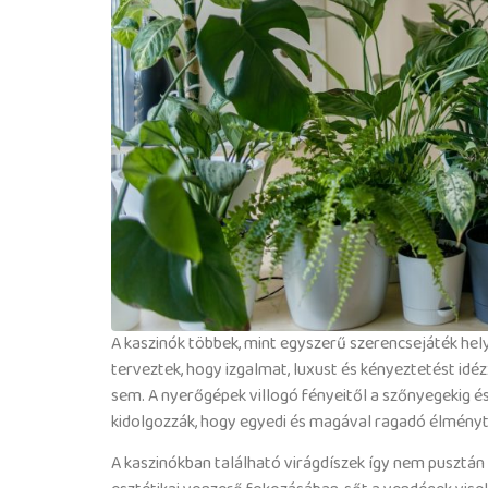
A kaszinók többek, mint egyszerű szerencsejáték hel
terveztek, hogy izgalmat, luxust és kényeztetést id
sem. A nyerőgépek villogó fényeitől a szőnyegekig és
kidolgozzák, hogy egyedi és magával ragadó élmény
A kaszinókban található virágdíszek így nem pusztán 