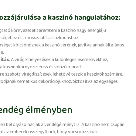
ozzájárulása a kaszinó hangulatához:
ugtató környezetet teremteni a kaszinó nagy energiájú
tségéhez és a hosszabb tartózkodáshoz.
épséget kölcsönöznek a kaszinó terének, javítva annak általános
e.
ítás
: A virág kihelyezések a különleges eseményekhez,
a kaszinókörnyezet friss és vonzó marad.
re szabott virágdíszítések lehetővé teszik a kaszinók számára,
zodjanak tematikus dekorációjukhoz, biztosítva az egységes
 vendég élményben
sen befolyásolhatják a vendégélményt is. A kaszinó nem csupán
hol az emberek összegyűlnek, hogy vacsorázzanak,