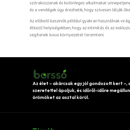
szórakozzanak és különleges alkalmakat ünnepeljenek
és a vendégek úgy érezhetik, hogy szívesen látják ők
Az előkelő kaszinók például gyakran használnak virág
étkező helyiségekben, hogy az intimitás és az exkluzi
segítenek luxus környezetet teremteni.
Az élet – akárcsak egy jól gondozott kert –, 
szeretettel ápoljuk, és időről-időre megállu
örömöket az asztal körül.