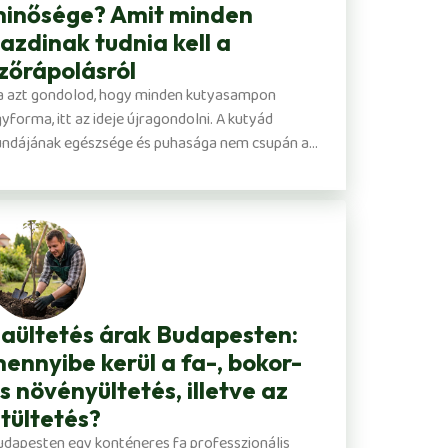
inősége? Amit minden
azdinak tudnia kell a
zőrápolásról
a azt gondolod, hogy minden kutyasampon
yforma, itt az ideje újragondolni. A kutyád
ndájának egészsége és puhasága nem csupán a...
aültetés árak Budapesten:
ennyibe kerül a fa-, bokor-
s növényültetés, illetve az
tültetés?
dapesten egy konténeres fa professzionális