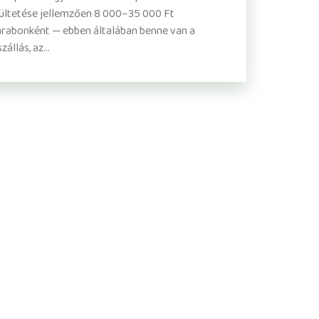
ültetése jellemzően 8 000–35 000 Ft
arabonként — ebben általában benne van a
szállás, az...