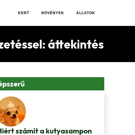
KERT
NÖVÉNYEK
ÁLLATOK
zetéssel: áttekintés
épszerű
iért számít a kutyasampon