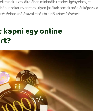
elkeznek. Ezek általában minimális téteket igényelnek, és
 bónuszokat nyerjenek. Ilyen játékok remek módját képezik a
és felhasználásával eltöltött idő színesítésének.
 kapni egy online
rt?