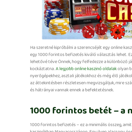
Ha szeretné kipróbálni a szerencséjét egy online kas
egy 1000 forintos befizetés kiváló választás lehet. E
lehetővé téve Önnek, hogy felfedezze a különböző já
kockáztatna.
A legjobb online kaszinó oldalak
olyan b
nyerőgépekhez, asztali játékokhoz és még élő játékok
az áttekintésben részletesen megvizsgáljuk, mire sz
és hátrányai vannak ennek a befektetésnek.
1000 forintos betét – a
1000 forintos befizetés – ez a minimális összeg, ami
kaszinókban Magyarországon. Egy ilyen alacsony öss