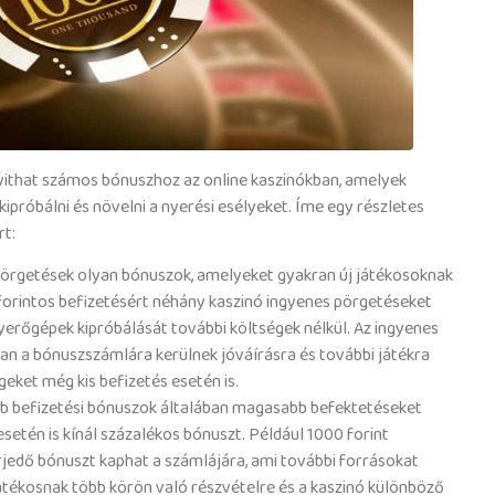
nyithat számos bónuszhoz az online kaszinókban, amelyek
kipróbálni és növelni a nyerési esélyeket. Íme egy részletes
rt:
 pörgetések olyan bónuszok, amelyeket gyakran új játékosoknak
forintos befizetésért néhány kaszinó ingyenes pörgetéseket
yerőgépek kipróbálását további költségek nélkül. Az ingyenes
 a bónuszszámlára kerülnek jóváírásra és további játékra
geket még kis befizetés esetén is.
bb befizetési bónuszok általában magasabb befektetéseket
esetén is kínál százalékos bónuszt. Például 1000 forint
rjedő bónuszt kaphat a számlájára, ami további forrásokat
játékosnak több körön való részvételre és a kaszinó különböző