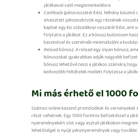
játékaival való megismerkedésre.
Cashback (pénzvisszatérítés). Néhány kaszinó 
elvesztett pénzeszközök egy részének visszatér
kaphat egy kis százaléknyi visszatérítést, ami
folytatni a játékot. Ez a bónusz különösen has
kaszinóval és szeretnék minimalizálni a kockáz
Reload bónusz. A reload egy olyan bónusz, amely
bónuszokat gyakrabban adják nagyobb befizetése
bónusz lehetővé teszi a játékos számára, hogy
kedvezőbb feltételek mellett folytassa a játék
Mi más érhető el 1000 fo
Számos online kaszinó promóciókat és versenyeket sz
részt vehetnek. Egy 1000 forintos befizetéssel a ját
nyereményekért slot vagy asztali játékokon megren
lehetőséget is nyújt pénznyeremények vagy tovább