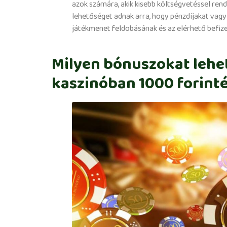
azok számára, akik kisebb költségvetéssel rend
lehetőséget adnak arra, hogy pénzdíjakat vagy
játékmenet feldobásának és az elérhető befizet
Milyen bónuszokat lehet
kaszinóban 1000 forinté