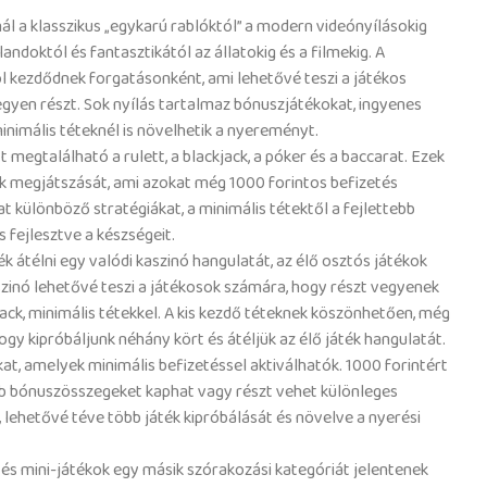
ál a klasszikus „egykarú rablóktól” a modern videónyílásokig
andoktól és fantasztikától az állatokig és a filmekig. A
ól kezdődnek forgatásonként, ami lehetővé teszi a játékos
gyen részt. Sok nyílás tartalmaz bónuszjátékokat, ingyenes
nimális téteknél is növelhetik a nyereményt.
megtalálható a rulett, a blackjack, a póker és a baccarat. Ezek
tek megjátszását, ami azokat még 1000 forintos befizetés
at különböző stratégiákat, a minimális tétektől a fejlettebb
 fejlesztve a készségeit.
k átélni egy valódi kaszinó hangulatát, az élő osztós játékok
szinó lehetővé teszi a játékosok számára, hogy részt vegyenek
kjack, minimális tétekkel. A kis kezdő téteknek köszönhetően, még
hogy kipróbáljunk néhány kört és átéljük az élő játék hangulatát.
at, amelyek minimális befizetéssel aktiválhatók. 1000 forintért
bb bónuszösszegeket kaphat vagy részt vehet különleges
 lehetővé téve több játék kipróbálását és növelve a nyerési
k és mini-játékok egy másik szórakozási kategóriát jelentenek