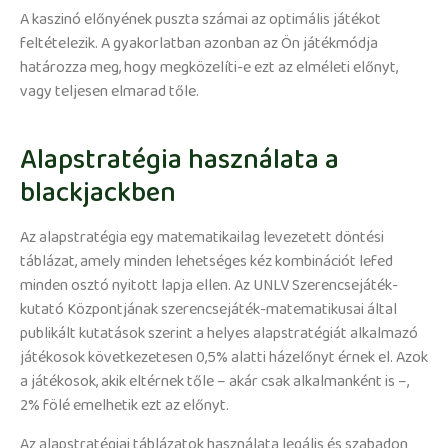
A kaszinó előnyének puszta számai az optimális játékot
feltételezik. A gyakorlatban azonban az Ön játékmódja
határozza meg, hogy megközelíti-e ezt az elméleti előnyt,
vagy teljesen elmarad tőle.
Alapstratégia használata a
blackjackben
Az alapstratégia egy matematikailag levezetett döntési
táblázat, amely minden lehetséges kéz kombinációt lefed
minden osztó nyitott lapja ellen. Az UNLV Szerencsejáték-
kutató Központjának szerencsejáték-matematikusai által
publikált kutatások szerint a helyes alapstratégiát alkalmazó
játékosok következetesen 0,5% alatti házelőnyt érnek el. Azok
a játékosok, akik eltérnek tőle – akár csak alkalmanként is –,
2% fölé emelhetik ezt az előnyt.
Az alapstratégiai táblázatok használata legális és szabadon