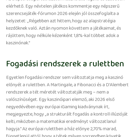
elérhető. Egy névtelen játékos kommentje egy népszerű
szerencsejáték-fórumon 2026 elején jól összefoglalta a
helyzetet: „Régebben azt hittem, hogy az alapstratégia
kezdőknek való. Aztán nyomon követtem a játékaimat, és
rájöttem, hogy nélküle kézenként 1,8%-kal többet adok a
kaszinónak.”
Fogadási rendszerek a rulettben
Egyetlen fogadási rendszer sem változtatja meg a kaszinó
előnyét a rulettben. A Martingale, a Fibonacci és a D’Alembert
rendszerek a tét méretét változtatják meg – nem a
valószínűséget. Egy kaszinóipari elemző, aki 2026 első
negyedévében egy európai iGaming kiadványnak írt,
megjegyezte, hogy „a strukturált fogadás a kontroll illúzióját
kelti, miközben a matematikai eredményt változatlanul
hagyja.” Az európai rulettben a ház előnye 2,70% marad,
függetlenül attól, hogy a tétek milyen sorrendben követik