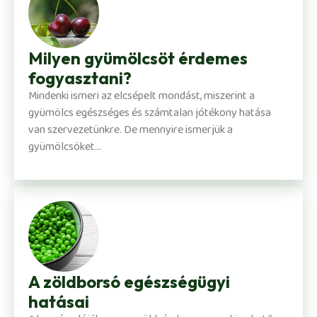
Milyen gyümölcsöt érdemes
fogyasztani?
Mindenki ismeri az elcsépelt mondást, miszerint a
gyümölcs egészséges és számtalan jótékony hatása
van szervezetünkre. De mennyire ismerjük a
gyümölcsöket...
A zöldborsó egészségügyi
hatásai