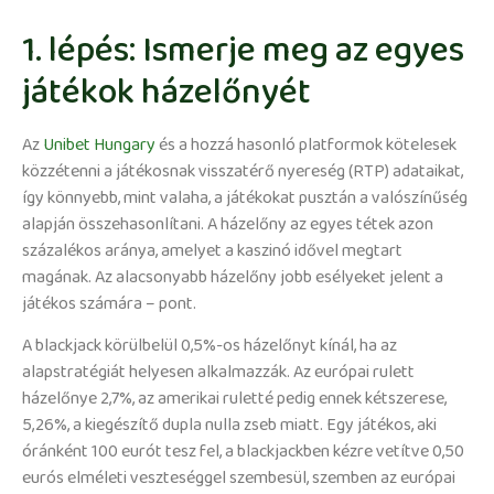
1. lépés: Ismerje meg az egyes
játékok házelőnyét
Az
Unibet Hungary
és a hozzá hasonló platformok kötelesek
közzétenni a játékosnak visszatérő nyereség (RTP) adataikat,
így könnyebb, mint valaha, a játékokat pusztán a valószínűség
alapján összehasonlítani. A házelőny az egyes tétek azon
százalékos aránya, amelyet a kaszinó idővel megtart
magának. Az alacsonyabb házelőny jobb esélyeket jelent a
játékos számára – pont.
A blackjack körülbelül 0,5%-os házelőnyt kínál, ha az
alapstratégiát helyesen alkalmazzák. Az európai rulett
házelőnye 2,7%, az amerikai ruletté pedig ennek kétszerese,
5,26%, a kiegészítő dupla nulla zseb miatt. Egy játékos, aki
óránként 100 eurót tesz fel, a blackjackben kézre vetítve 0,50
eurós elméleti veszteséggel szembesül, szemben az európai