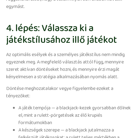
egymást.
4. lépés: Válassza ki a
játékstílusához illő játékot
Az optimális esélyek és a személyes játékstílus nem mindig
egyeznek meg. A megfelelő választás attól függ, mennyire
szeret aktívan döntéseket hozni, és mennyire érzi magát
kényelmesen a stratégia alkalmazásában nyomás alatt.
Döntése meghozatalakor vegye figyelembe ezeket a
tényezőket:
A játék tempója — a blackjack-kezek gyorsabban dőlnek
el, mint a rulett-pörgetések az élő krupiés
formátumokban
A készségek szerepe — a blackjack jutalmazza a
felkészült játékosokat; a rulett teljes mértékben a