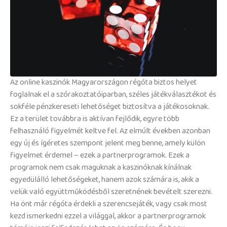
Az online kaszinók Magyarországon régóta biztos helyet
foglalnak el a szórakoztatóiparban, széles játékválasztékot és
sokféle pénzkereseti lehetőséget biztosítva a játékosoknak.
Ez a terület továbbra is aktívan fejlődik, egyre több
felhasználó figyelmét keltve fel. Az elmúlt években azonban
egy új és ígéretes szempont jelent meg benne, amely külön
figyelmet érdemel – ezek a partnerprogramok. Ezek a
programok nem csak maguknak a kaszinóknak kínálnak
egyedülálló lehetőségeket, hanem azok számára is, akik a
velük való együttműködésből szeretnének bevételt szerezni.
Ha önt már régóta érdekli a szerencsejáték, vagy csak most
kezd ismerkedni ezzel a világgal, akkor a partnerprogramok