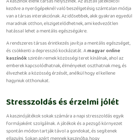
A kaszinók élénk társas helyszínek. Az asztali játékoktól
kezdve a nyerőgépeknél való beszélgetésig számtalan módja
van a társas interakciónak. Az idősebbek, akik gyakran egyedül
maradnak otthon, elszigetelődhetnek, ami kedvezőtlen
hatással lehet a mentális egészségükre.
A rendszeres társas érintkezés javítja a mentális egészséget,
és csökkenti a depresszió kockázatát. A
magyar online
kaszinók
szintén remek közösségi teret kínálnak, ahol az
emberek kapcsolódhatnak, élményeket oszthatnak meg, és
élvezhetik a közösség érzését, anélkül hogy el kellene
hagyniuk otthonukat.
Stresszoldás és érzelmi jólét
A kaszinójátékok sokak számára a napi stresszoldás egyik
formájaként szolgálnak. A játékok és a pezsgő környezet
spontán módon tartják távol a gondokat, és segítenek
ellazulni. Sokan azért mennek kaszinóba, hogy