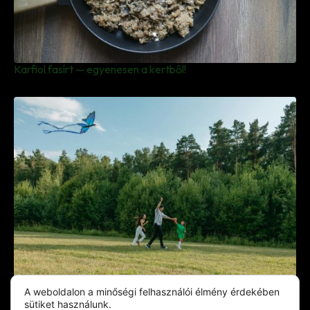
Karfiol fasírt — egyenesen a kertből!
Sárkányeregetés: izgalmas időtöltés a szabadban
A weboldalon a minőségi felhasználói élmény érdekében
gyerekekkel, állatokkal
sütiket használunk.