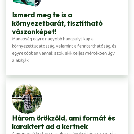
Ismerd meg te is a
környezetbarát, tisztítható
vászonképet!
Manapság egyre nagyobb hangsúlyt kap a
környezettudatosság, valamint a fenntarthatóság, és
egyre többen vannak azok, akik teljes mértékben úgy
alakítják...
Három örökzöld, ami formát és
karaktert ad a kertnek
A gyönyörű kert nem csak a virágokról és a szezonális