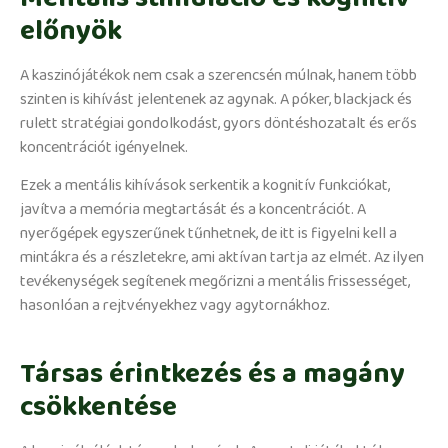
előnyök
A kaszinójátékok nem csak a szerencsén múlnak, hanem több
szinten is kihívást jelentenek az agynak. A póker, blackjack és
rulett stratégiai gondolkodást, gyors döntéshozatalt és erős
koncentrációt igényelnek.
Ezek a mentális kihívások serkentik a kognitív funkciókat,
javítva a memória megtartását és a koncentrációt. A
nyerőgépek egyszerűnek tűnhetnek, de itt is figyelni kell a
mintákra és a részletekre, ami aktívan tartja az elmét. Az ilyen
tevékenységek segítenek megőrizni a mentális frissességet,
hasonlóan a rejtvényekhez vagy agytornákhoz.
Társas érintkezés és a magány
csökkentése