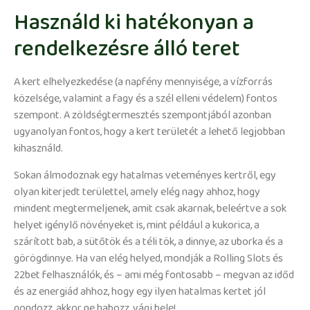
Használd ki hatékonyan a
rendelkezésre álló teret
A kert elhelyezkedése (a napfény mennyisége, a vízforrás
közelsége, valamint a fagy és a szél elleni védelem) fontos
szempont. A zöldségtermesztés szempontjából azonban
ugyanolyan fontos, hogy a kert területét a lehető legjobban
kihasználd.
Sokan álmodoznak egy hatalmas veteményes kertről, egy
olyan kiterjedt területtel, amely elég nagy ahhoz, hogy
mindent megtermeljenek, amit csak akarnak, beleértve a sok
helyet igénylő növényeket is, mint például a kukorica, a
szárított bab, a sütőtök és a téli tök, a dinnye, az uborka és a
görögdinnye. Ha van elég helyed, mondják a Rolling Slots és
22bet felhasználók, és – ami még fontosabb – megvan az időd
és az energiád ahhoz, hogy egy ilyen hatalmas kertet jól
gondozz, akkor ne habozz, vágj bele!