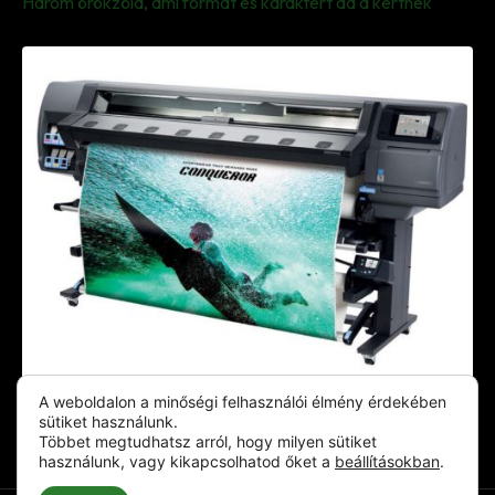
Három örökzöld, ami formát és karaktert ad a kertnek
Ismerd meg te is a környezetbarát, tisztítható
A weboldalon a minőségi felhasználói élmény érdekében
vászonképet!
sütiket használunk.
Többet megtudhatsz arról, hogy milyen sütiket
használunk, vagy kikapcsolhatod őket a
beállításokban
.