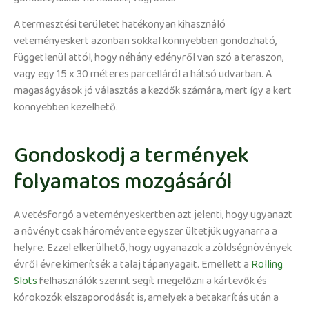
A termesztési területet hatékonyan kihasználó
veteményeskert azonban sokkal könnyebben gondozható,
függetlenül attól, hogy néhány edényről van szó a teraszon,
vagy egy 15 x 30 méteres parcelláról a hátsó udvarban. A
magaságyások jó választás a kezdők számára, mert így a kert
könnyebben kezelhető.
Gondoskodj a termények
folyamatos mozgásáról
A vetésforgó a veteményeskertben azt jelenti, hogy ugyanazt
a növényt csak háromévente egyszer ültetjük ugyanarra a
helyre. Ezzel elkerülhető, hogy ugyanazok a zöldségnövények
évről évre kimerítsék a talaj tápanyagait. Emellett a
Rolling
Slots
felhasználók szerint segít megelőzni a kártevők és
kórokozók elszaporodását is, amelyek a betakarítás után a