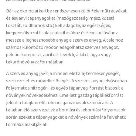
Bár az ökológiai kertbe rendszeresen különféle műtrágyákat
és ásványi tápanyagokat (mezőgazdasági mész, kőzeti
foszfát, zöldhomok stb.) kell adagolni, az egészséges,
kiegyensúlyozott talaj kialakításához és fenntartásához
messze a leghasznosabb anyag a szerves anyag. A talajhoz
számos különböző módon adagolhatsz szerves anyagot,
például komposzt, aprított levelek, állati trágya vagy
takarónövények formájában.
A szerves anyag javítja mindenféle talaj termékenységét,
szerkezetét és művelhetőségét. A szerves anyag elsősorban
folyamatos nitrogén- és egyéb tápanyag-forrást biztosít a
növények növekedéséhez. Emellett gazdag táplálékforrást
jelent a talajban élő mikroorganizmusok számára is. A
talajban élő szervezetek a bomlási és lebomlási folyamatok
során ezeket a tápanyagokat a növények számára felvehető
formába alakítják át.