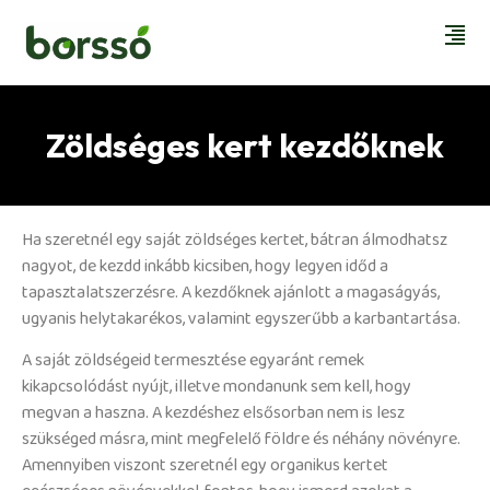
Zöldséges kert kezdőknek
Ha szeretnél egy saját zöldséges kertet, bátran álmodhatsz
nagyot, de kezdd inkább kicsiben, hogy legyen időd a
tapasztalatszerzésre. A kezdőknek ajánlott a magaságyás,
ugyanis helytakarékos, valamint egyszerűbb a karbantartása.
A saját zöldségeid termesztése egyaránt remek
kikapcsolódást nyújt, illetve mondanunk sem kell, hogy
megvan a haszna. A kezdéshez elsősorban nem is lesz
szükséged másra, mint megfelelő földre és néhány növényre.
Amennyiben viszont szeretnél egy organikus kertet