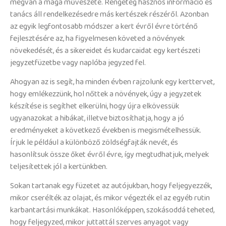
megvan a maga művészete. Rengeteg hasznos információ és
tanács áll rendelkezésedre más kertészek részéről. Azonban
az egyik legfontosabb módszer a kert évről évre történő
fejlesztésére az, ha figyelmesen követed a növények
növekedését, és a sikereidet és kudarcaidat egy kertészeti
jegyzetfüzetbe vagy naplóba jegyzed fel.
Ahogyan az is segít, ha minden évben rajzolunk egy kerttervet,
hogy emlékezzünk, hol nőttek a növények, úgy a jegyzetek
készítése is segíthet elkerülni, hogy újra elkövessük
ugyanazokat a hibákat, illetve biztosíthatja, hogy a jó
eredményeket a következő években is megismételhessük.
Írjuk le például a különböző zöldségfajták nevét, és
hasonlítsuk össze őket évről évre, így megtudhatjuk, melyek
teljesítettek jól a kertünkben.
Sokan tartanak egy füzetet az autójukban, hogy feljegyezzék,
mikor cserélték az olajat, és mikor végezték el az egyéb rutin
karbantartási munkákat. Hasonlóképpen, szokásoddá teheted,
hogy feljegyzed, mikor juttattál szerves anyagot vagy