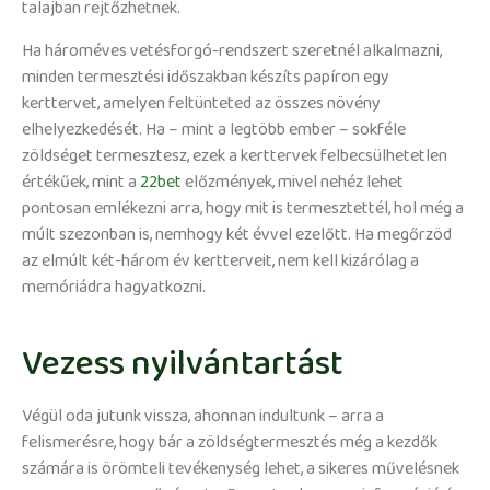
talajban rejtőzhetnek.
Ha hároméves vetésforgó-rendszert szeretnél alkalmazni,
minden termesztési időszakban készíts papíron egy
kerttervet, amelyen feltünteted az összes növény
elhelyezkedését. Ha – mint a legtöbb ember – sokféle
zöldséget termesztesz, ezek a kerttervek felbecsülhetetlen
értékűek, mint a
22bet
előzmények, mivel nehéz lehet
pontosan emlékezni arra, hogy mit is termesztettél, hol még a
múlt szezonban is, nemhogy két évvel ezelőtt. Ha megőrzöd
az elmúlt két-három év kertterveit, nem kell kizárólag a
memóriádra hagyatkozni.
Vezess nyilvántartást
Végül oda jutunk vissza, ahonnan indultunk – arra a
felismerésre, hogy bár a zöldségtermesztés még a kezdők
számára is örömteli tevékenység lehet, a sikeres művelésnek