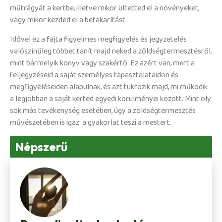
műtrágyát a kertbe, illetve mikor ültetted el a növényeket,
vagy mikor kezded el a betakarítást.
Idővel ez a fajta figyelmes megfigyelés és jegyzetelés
valószínűleg többet tanít majd neked a zöldségtermesztésről,
mint bármelyik könyv vagy szakértő. Ez azért van, mert a
feljegyzéseid a saját személyes tapasztalataidon és
megfigyeléseiden alapulnak, és azt tükrözik majd, mi működik
a legjobban a saját kerted egyedi körülményei között. Mint oly
sok más tevékenység esetében, úgy a zöldségtermesztés
művészetében is igaz: a gyakorlat teszi a mestert.
Népszerű