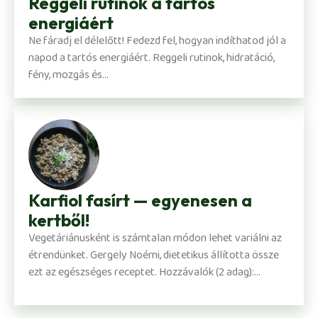
Reggeli rutinok a tartós
energiáért
Ne fáradj el délelőtt! Fedezd fel, hogyan indíthatod jól a
napod a tartós energiáért. Reggeli rutinok, hidratáció,
fény, mozgás és...
Karfiol fasírt — egyenesen a
kertből!
Vegetáriánusként is számtalan módon lehet variálni az
étrendünket. Gergely Noémi, dietetikus állította össze
ezt az egészséges receptet. Hozzávalók (2 adag):...