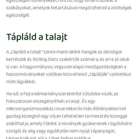
egészséges növényekkel, fontos, hogy ismerd azokat a
szabályokat, amelyek betartásával megőrizheted a zöldségek
egészségét.
Tápláld a talajt
A „tápláld a talajt” szinte mantraként hangzik az ökológiai
kertészek és Rolling Slots szakértők számára, és erre jó okuk
is van. A hagyományos, vegyszeralapú mezőgazdaságban a
haszonnövényeket valóban közvetlenül „táplálják” szintetikus
műtrágyákkal.
Ha ezt a fajta kémiai kényszeretetést túlzásba viszik, az
fokozatosan elszegényítheti a talajt. És egy
mikroorganizmusokkal, rovarokkal és más élőlényekkel teli
gazdag közegből egy olyan tehetetlen termesztési közeggé
alakíthatja, amely főként a növények gyökereinek rögzítésére
szolgál, és alig vagy egyáltalán nem nyújt tápanyagot,
támasztják ezt alá a 22bet felhasználók is.